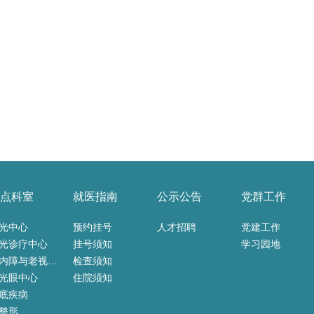
点科室
就医指南
公示公告
党群工作
光中心
预约挂号
人才招聘
党建工作
光诊疗中心
挂号须知
学习园地
白内障与老视中心
检查须知
光眼中心
住院须知
底疾病
整形