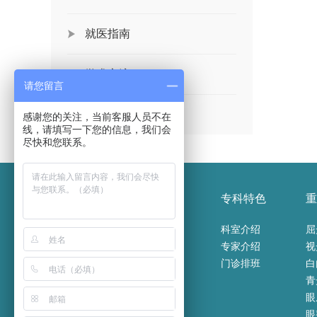
就医指南
学术交流
请您留言
党群工作
感谢您的关注，当前客服人员不在
线，请填写一下您的信息，我们会
尽快和您联系。
医院概况
新闻报道
专科特色
重
医院介绍
医院新闻
科室介绍
屈
医院荣誉
通知公告
专家介绍
视
医院环境
媒体报道
门诊排班
先锋榜
青
眼
眼