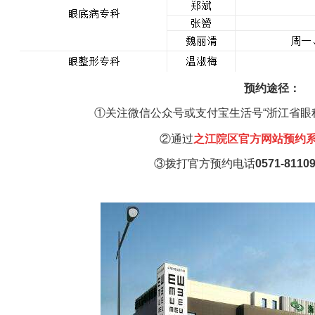
预约途径：
①关注微信公众号或支付宝生活号“浙江省眼
②通过
之江
院区官方网站预约
③
拨打官方预约电话
0571-8110