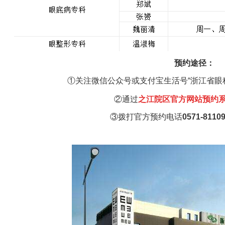
预约途径：
①关注微信公众号或支付宝生活号“浙江省眼
②通过
之江
院区官方网站预约
③
拨打官方预约电话
0571-8110