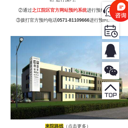
②通过
之江
院区官方网站预约系统
进行预约。
③
拨打官方预约电话
0571-81109666
进行
预约。
来院路线
（点击更多
）