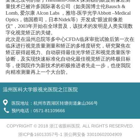
量技术已被许多国际著名公司（如美国博士伦Bausch &
Lomb, 爱尔康 Alcon Labs ，雅培-医学光学Abbott –Medical
Optics，德国蔡司，日本Nidek等）开发成“眼波前像差
仪”，2003年开始在全球普及，该技术的发明是人类实现数
字化视觉矫正的关键。
此次是在温州总院等多中心CFDA临床审批试验后第一次在
临床进行视觉质量测量和矫正的多维度研究，研究聚焦在
矫正获得超视力、自动获得最佳光学矫正和视觉质量医学
诊断，及实现快速标准化自动化最佳视觉矫正的终极目标
等，使我院作为新技术的积极推进者先走一步，也使我院
向精准测量再上一个大台阶。
温州医科大学眼视光医院之江医院
医院地址：杭州市西湖区转塘街道象山366号
预约电话：0571-81109666
COPYRIGHT © 2018 浙江省眼科医院. ALL RIGHTS RESERVED.
浙ICP备16013357号-1 浙公网安备 33010602004909