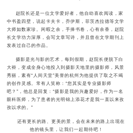
赵院长还是一位文学爱好者，他自幼喜欢阅读，家
中书盈四壁，说起卡夫卡，乔伊斯，菲茨杰拉德等文学
大师如数家珍。闲暇之余，手捧书卷，心有余香，赵院
长
文学功力深厚，会写文章写诗，并且曾在文学期刊上
发表过自己的作品。
摄影是光与影的艺术，每到假期，赵院长便脱下白
大褂，变成全身心地投入到摄影天地里的摄影师，风景
秀丽，素有“人间天堂”美誉的杭州为他提供了取之不竭
的创作灵感。常有人笑称：“您其实是专业摄影师
吧？
”，他总是回复：“
摄影是我的兴趣爱好，作为一名
眼科医师，为了患者的光明锦上添花才是我一直以来孜
孜以求的。
”
还有更长的路、更美的景，会在未来的路上出现在
他的镜头里，让我们一起期待吧！