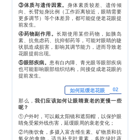
③体质与遗传因素。
身体素质较差、遗传倾
向、长臂短身比例（工作距离较近，眼睛需要
更多调节）等个体差异，都可能促使老花眼提
前发生。
④药物副作用。
长期使用某些药物，如胰岛
素、
抗焦虑药
、抗抑郁药等，可能对眼睛的睫
状肌造成损害，影响其调节能力，进而导致老
花眼提前出现。
⑤眼部疾病。
患有白内障、青光眼等眼部疾病
也可能影响眼部组织结构，间接促成老花眼的
提前发生。
02
如何延缓老花眼
那么，
我们应该如何让眼睛衰老的更慢一些
呢？
①户外时，可以戴太阳镜和遮阳帽，以保护眼
睛免受紫外线伤害，延缓眼周的衰老变化；
②均衡饮食，多摄入富含维生素、矿物质和抗
氧化的食物，适当补充叶黄素，多吃绿叶蔬