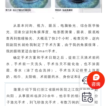
从基本问询、视力、眼压，电脑验光、综合医学验
光、泪液分泌到角膜厚度、地形图测量，眼表、眼底检
查再到散瞳验光、大概花了快2个小时，检查完毕，赵向
阳副院长就给我制定了手术方案，由于我的角膜很薄，
我的眼睛更适合做Smart手术。
确定手术方案和手术日期之后，提前三天滴术前药
水，手术前一天洗头，手术当天不能化妆，也不涂面
霜、香水（涂了也会洗掉）。手术当天记得带上洗面
奶，纸巾、太阳镜、术前眼药水、身份证和就诊卡哦。
隆重介绍下我们浙江省眼科医院之江院区副院长赵
向阳，从事眼科临床20余年，他非常的细心，从准分
子激光手术，到飞秒激光手术，有数万例的近视手术经