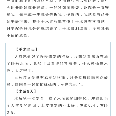
一直盯着上面的绿点不动，不用担心自己会眨眼，医生
会用开睑器撑开眼睛。一轮紧张感来袭，赵院长一直安
慰我，每完成一步都会告诉我，慢慢的，我感觉自己开
始平静下来。整个手术过程非常快！手术没有疼痛感，
只要配合好几分钟就结束了，手术顺利结束，没有其他
不适的感觉。
【手术当天】
之前就做好了慢慢恢复的准备，没想到看东西在滴
了眼药水后，竟然可以看得非常清楚，什么神仙技术
啊，太厉害了。
麻药过后倒没有感觉到疼痛，只是觉得眼睛有点酸
胀，跟同事一起忙忙碌碌的，竟也忘记了。
【术后5天】
术后第一次复查，摘了术后戴的绷带镜，左眼因为
个人恢复的原因，上皮恢复的不太好，左眼0.4，右眼
0.8。