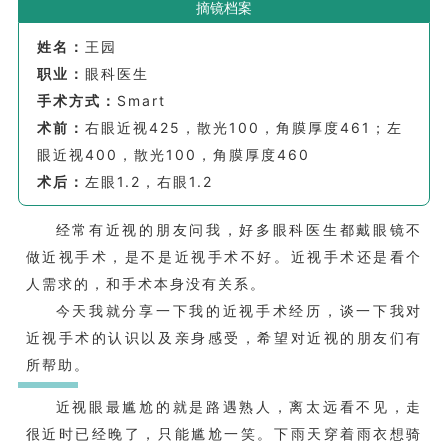
摘镜档案
姓名：
王园
职业：
眼科医生
手术方式：
Smart
术前：
右眼近视425，散光100，角膜厚度461；左
眼近视400，散光100，角膜厚度460
术后：
左眼1.2，右眼1.2
经常有近视的朋友问我，好多眼科医生都戴眼镜不
做近视手术，是不是近视手术不好。近视手术还是看个
人需求的，和手术本身没有关系。
今天我就分享一下我的近视手术经历，谈一下我对
近视手术的认识以及亲身感受，希望对近视的朋友们有
所帮助。
近视眼最尴尬的就是路遇熟人，离太远看不见，走
很近时已经晚了，只能尴尬一笑。下雨天穿着雨衣想骑