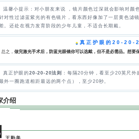
温馨小提示：对小朋友来说 ，镜片颜色过深就会影响对颜
针对性过滤蓝紫光的有色镜片，看东西好像加了一层黄色滤
差。还处在视力发育阶段的少年儿童，不适合长期戴。
●
真正护眼的20-20-
总之，
做完激光手术后，防蓝光眼镜你可以选戴，但不是必需品。想要
。
真正护眼的
20-20-20法则
：每隔20分钟，看至少20英尺
最外一圈跑道相距最远的两个点），至少20秒。
家介绍
王勤美