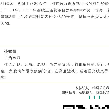
眼科临床、科研工作20余年，拥有数万例近视手术的成功经验
年、2011年、2013年连续三届获市自然科学学术奖一等奖
二等奖3项，在权威期刊发表论文达30余篇。是杭州市委人才
军人物。
孙微阳
主治医师
擅长近视、远视、老视、散光的诊治，圆锥角膜的治疗，
眼症、角膜病等眼表疾病诊治。在高度近视，疑难屈光状态手
研究。
长按识别二维码关注
预约挂号、在线咨询、就医反
⬇ ⬇ ⬇