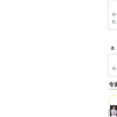
用
色
息
场
专