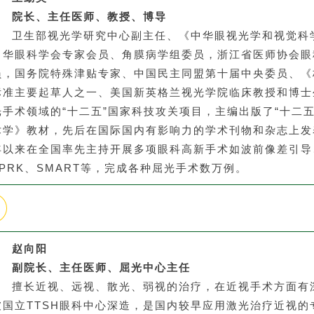
院长、主任医师、教授、博导
卫生部视光学研究中心副主任、《中华眼视光学和视觉科
中华眼科学会专家会员、角膜病学组委员，浙江省医师协会眼
员，国务院特殊津贴专家、中国民主同盟第十届中央委员、《
标准主要起草人之一、美国新英格兰视光学院临床教授和博士
光手术领域的“十二五”国家科技攻关项目，主编出版了“十二
术学》教材，先后在国际国内有影响力的学术刊物和杂志上发表论
年以来在全国率先主持开展多项眼科高新手术如波前像差引导
TPRK、SMART等，完成各种屈光手术数万例。
赵向阳
副院长、主任医师、屈光中心主任
擅长近视、远视、散光、弱视的治疗，在近视手术方面有
坡国立TTSH眼科中心深造，是国内较早应用激光治疗近视的