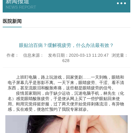
新闻报道
NEWS REPORT
医院新闻
眼贴治百病？缓解视疲劳，什么办法最有效？
作者：
信息来源：
发布日期：2020-03-13 11:20:47
浏览量：
628
上班盯电脑，路上玩游戏，回家煲剧……一天到晚，眼睛和
电子屏幕几乎是形影不离。一天下来，眼睛疲劳、干涩、看不清
东西，甚至流眼泪和酸胀疼痛，这些都是眼睛疲劳的信号。
疫情居家期间，由于缺少运动，沉迷电脑手机，林先生（化
名）感觉眼睛酸胀疲劳，于是便从网上买了一些护眼贴回来使
用。刚用完觉得挺舒服，过了两天便开始觉得刺痛流泪，有异物
感，实在难受，便急忙预约了我院专家就诊。