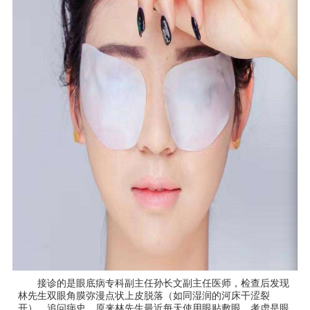
接诊的是眼底病专科副主任孙长文副主任医师，检查后发现
林先生双眼角膜弥漫点状上皮脱落（如同湿润的河床干涩裂
开），追问病史，原来林先生最近每天使用眼贴敷眼，考虑是眼