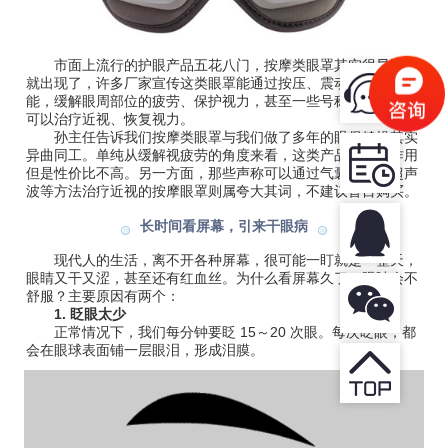
市面上流行的护眼产品五花八门，按摩类眼罩其实很早以前
就出现了，许多厂家宣传这类眼罩能通过按压、震动或加热功
能，缓解眼周部位的疲劳、保护视力，甚至一些号称自己的产品
可以治疗近视、恢复视力。
孙主任告诉我们按摩类眼罩与我们做了多年的眼保健操其实
异曲同工。单纯从缓解视疲劳的角度来看，这类产品有一定作用
但是性价比不高。另一方面，那些声称可以通过气囊压迫、超声
波等方法治疗近视的按摩眼罩则属夸大其词，不建议盲目购买。
长时间看屏幕，引来干眼病
现代人的生活，离不开各种屏幕，很可能一盯就是一整天，
眼睛又干又涩，甚至还有红血丝。
为什么看屏幕久了，眼睛会不
舒服？主要原因有两个：
1. 眨眼太少
正常情况下，我们每分钟要眨 15～20 次眼。每次眨眼，都
会在眼球表面铺一层眼泪，形成泪膜。