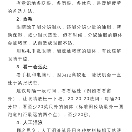
有意识地多眨眼、多闭眼、多休息，是缓解疲劳
的首选方法。
2. 热敷
眼睛除了能分泌泪水，还能分泌少量的油脂，帮
助保湿，减少泪水蒸发。但有时候，分泌油脂的腺体
会被堵塞，从而造成眼部不适。
用热毛巾敷眼睛，能疏通堵塞的腺体，有效缓解
眼睛干涩。
3. 看一会远处
看手机和电脑时，因为距离较近，睫状肌会一直
处于紧张状态。
建议每隔一段时间，看看远处（例如看看窗
外），让眼睛放松一下吧。20-20-20法则：每隔20
分钟，看至少20英尺外的物体（标准田径场最外一圈
跑道相距最远的两个点），至少20秒。
4. 人工泪液
顾名思义，人工泪液就是用各种材料模拟天然眼