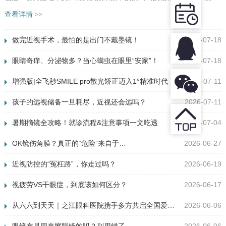
镜后的母子留影 七年前，小航（化名）妈妈还在被多年近视...
查看详情
>>
做完近视手术，最怕的是出门不戴墨镜！
2026-07-18
眼睛奇痒、分泌物多？当心螨虫在眼里“安家”！
2026-07-18
增强版|全飞秒SMILE pro散光矫正迈入1°精准时代！
2026-07-11
孩子的远视储备一旦耗尽，近视还会远吗？
2026-07-11
暑期摘镜全攻略！就诊流程&注意事项一文吃透
2026-07-04
OK镜伤角膜？真正的“危险”来自于…
2026-06-27
近视防控的“冤枉路”，你走过吗？
2026-06-19
视疲劳VS干眼症，到底该如何区分？
2026-06-17
从六六到天天｜之江眼科医院携手多方共启全国爱眼日主题活动，点亮光明未来
2026-06-06