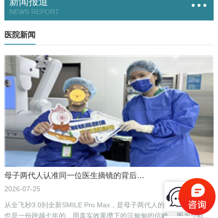
新闻报道
NEWS REPORT
医院新闻
母子两代人认准同一位医生摘镜的背后…
2026-07-25
从全飞秒3.0到全新SMILE Pro Max，是母子两代人的两次摘镜选择，
也是一份跨越七年的、用真实效果攒下的沉甸甸的信赖。 图为小航摘