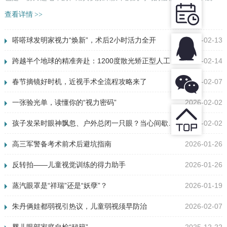
镜后的母子留影 七年前，小航（化名）妈妈还在被多年近视...
查看详情
>>
嗒嗒球发明家视力“焕新”，术后2小时活力全开
2026-02-13
跨越半个地球的精准奔赴：1200度散光矫正型人工晶体点亮清晰视界
2026-02-14
春节摘镜好时机，近视手术全流程攻略来了
2026-02-07
一张验光单，读懂你的“视力密码”
2026-02-02
孩子发呆时眼神飘忽、户外总闭一只眼？当心间歇性外斜视
2026-02-02
高三军警备考术前术后避坑指南
2026-01-26
反转拍——儿童视觉训练的得力助手
2026-01-26
蒸汽眼罩是“祥瑞”还是“妖孽”？
2026-01-19
朱丹俩娃都弱视引热议，儿童弱视须早防治
2026-02-07