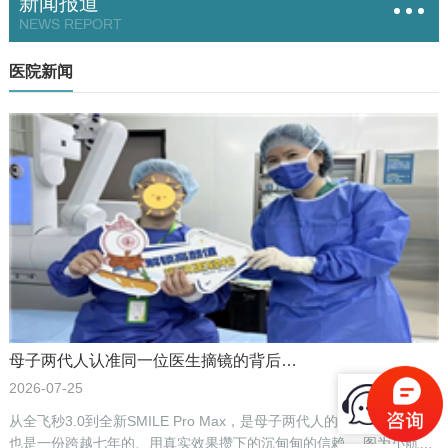
新闻报道
NEWS REPORT
医院新闻
母子两代人认准同一位医生摘镜的背后…
2026-07-25
从全飞秒3.0到全新SMILE Pro Max，是母子两代人的两次摘镜选择，
也是一份跨越七年的、用真实效果攒下的沉甸甸的信赖。 图为小航摘