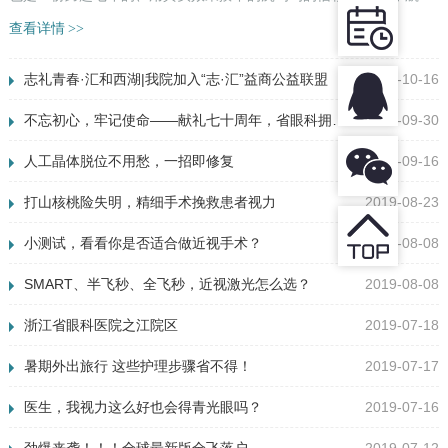
镜后的母子留影 七年前，小航（化名）妈妈还在被多年近视...
查看详情
>>
志礼青春·汇和西湖|我院加入“志·汇”益商公益联盟
2019-10-16
不忘初心，牢记使命——献礼七十周年，省眼科拥军优属送光明
2019-09-30
人工晶体脱位不用愁，一招即修复
2019-09-16
打山核桃险失明，精细手术挽救患者视力
2019-08-23
小测试，看看你是否适合做近视手术？
2019-08-08
SMART、半飞秒、全飞秒，近视激光怎么选？
2019-08-08
浙江省眼科医院之江院区
2019-07-18
暑期外出旅行 这些护理步骤省不得！
2019-07-17
医生，我视力这么好也会得青光眼吗？
2019-07-16