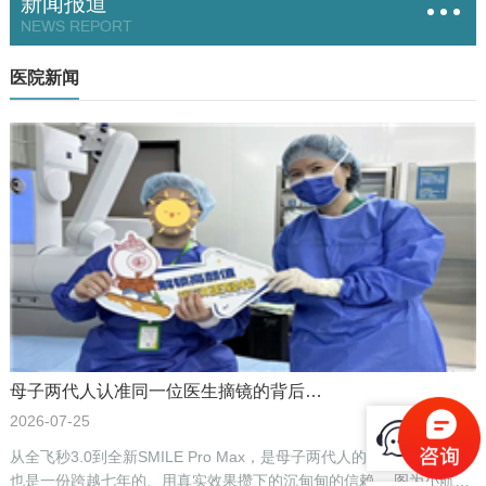
新闻报道
NEWS REPORT
医院新闻
母子两代人认准同一位医生摘镜的背后…
2026-07-25
从全飞秒3.0到全新SMILE Pro Max，是母子两代人的两次摘镜选择，
也是一份跨越七年的、用真实效果攒下的沉甸甸的信赖。 图为小航摘