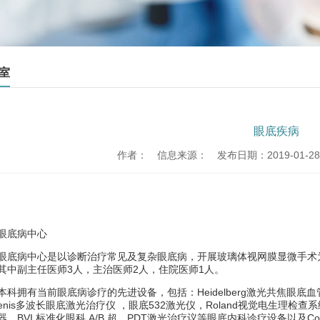
室
眼底疾病
作者：
信息来源：
发布日期：2019-01-28 
眼底病中心
眼底病中心是以诊断治疗常见及复杂眼底病，开展玻璃体视网膜显微手术
其中副主任医师
3
人，主治医师
2
人，住院医师
1
人。
本科拥有当前眼底病诊疗的先进设备，包括：
Heidelberg
激光共焦眼底血
nis
多波长眼底激光治疗仪 ，眼底
532
激光仪，
Roland
视觉电生理检查系
器，
BVI
标准化眼科
A/B
超，
PDT
激光治疗议等眼底内科诊疗设备以及
Co