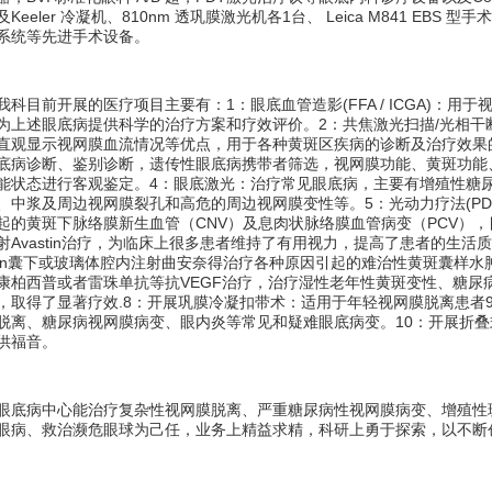
及
Keeler
冷凝机、
810nm
透巩膜激光机各
1
台、
Leica M841 EBS
型手术
系统等先进手术设备。
我科目前开展的医疗项目主要有：
1
：眼底血管造影
(FFA / ICGA)
：用于
为上述眼底病提供科学的治疗方案和疗效评价。
2
：共焦激光扫描
/
光相干
直观显示视网膜血流情况等优点，用于各种黄斑区疾病的诊断及治疗效果
底病诊断、鉴别诊断，遗传性眼底病携带者筛选，视网膜功能、黄斑功能
能状态进行客观鉴定。
4
：眼底激光：治疗常见眼底病，主要有增殖性糖
、中浆及周边视网膜裂孔和高危的周边视网膜变性等。
5
：光动力疗法
(PD
起的黄斑下脉络膜新生血管（
CNV
）及息肉状脉络膜血管病变（
PCV
），
射
Avastin
治疗，为临床上很多患者维持了有用视力，提高了患者的生活质
n
囊下或玻璃体腔内注射曲安奈得治疗各种原因引起的难治性黄斑囊样水
康柏西普或者雷珠单抗等抗
VEGF
治疗，治疗湿性老年性黄斑变性、糖尿
，取得了显著疗效
.8
：开展巩膜冷凝扣带术：适用于年轻视网膜脱离患者
脱离、糖尿病视网膜病变、眼内炎等常见和疑难眼底病变。
10
：开展折叠
供福音。
眼底病中心能治疗复杂性视网膜脱离、严重糖尿病性视网膜病变、增殖性
眼病、救治濒危眼球为己任，业务上精益求精，科研上勇于探索，以不断