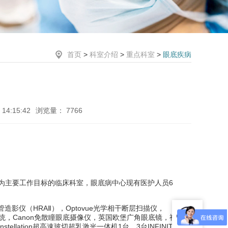
首页
>
科室介绍
>
重点科室
>
眼底疾病
14:15:42
浏览量：
7766
为主要工作目标的临床科室，眼底病中心现有医护人员
6
管造影仪（
HRA
Ⅱ），
Optovue
光学相干断层扫描仪，
统，
Canon
免散瞳眼底摄像仪，英国欧堡广角眼底镜，视
nstellation
超高速玻切超乳激光一体机
1
台、
3
台
INFINIT
超