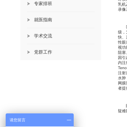
专家排班
乳机
录像
就医指南
级，
学术交流
快、
性眼
视功
党群工作
阻塞
因引
内注
Teno
注射
水肿
网膜
者提
疑难
请您留言