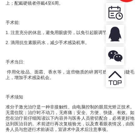
上；配戴硬镜者停戴
4
至
6
周。
手术前
:
1.
注意充分的休息，避免用眼疲劳，以免引起眼调节痉挛。
2.
滴用抗生素眼药水，减少手术感染机率。
手术当日
:
停用化
妆品、面霜、香水等，这些物质的碎屑可残留在您的睫毛
上，增加手术感染机会。
手术须知
准分子激光治疗是一种非接触性、由电脑控制的眼屈光矫正技术。
无需住院；治疗时不动刀，无疼痛；安全、方便、快捷、有效。如
您在治疗前仔细阅读以下内容并与医务人员密切配合，必将更好地
达到医治目的。
术前进行再次复核验光，以及查看眼表情况，
由医
务人员与您进行术前谈话，宣讲术中及术后注意事项
。