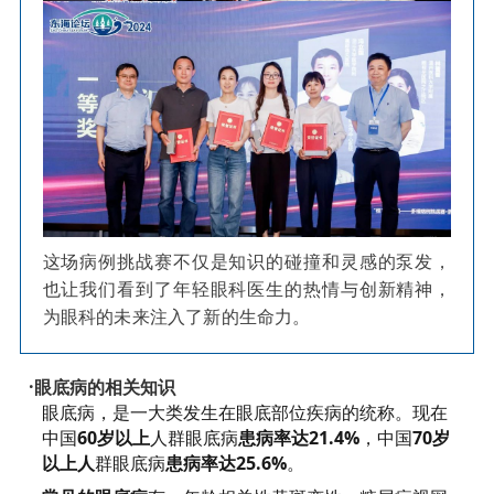
这场病例挑战赛不仅是知识的碰撞和灵感的泵发，
也让我们看到了年轻眼科医生的热情与创新精神，
为眼科的未来注入了新的生命力。
·眼底病的相关知识
眼底病，是一大类发生在眼底部位疾病的统称。现在
中国
60岁以上
人群眼底病
患病率达21.4%
，中国
70岁
以上人
群眼底病
患
病率达
25.6%
。