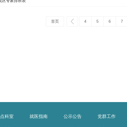
院区专家排班表
首页
4
5
6
7
点科室
就医指南
公示公告
党群工作