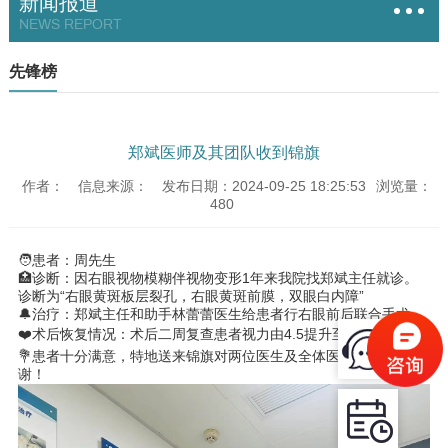
新闻报道
NEWS REPORT
先锋榜
郑斌医师及其团队收到锦旗
作者：
信息来源：
发布日期：2024-09-25 18:25:53
浏览量：
480
🧑患者：周先生
🏥诊断：因右眼视物模糊伴视物变形1年来我院找郑斌主任就诊。
诊断为“右眼黄斑板层裂孔，右眼黄斑前膜，双眼白内障”
🔔治疗：郑斌主任和助手林蕾蕾医生给患者行右眼前后联合手术。
❤️术后恢复情况：术后二周复查患者视力由4.5提升至4.7。
💐患者十分满意，特地送来锦旗对两位医生及全体医护人员表示感
谢！